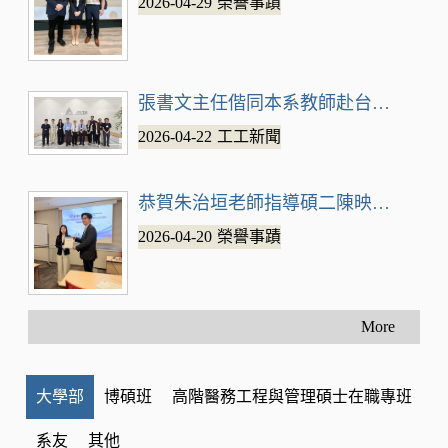
2026-04-29
榮譽事蹟
張書文主任偕同本系教師赴台達電台中
2026-04-22
工工新聞
恭賀朱治垣老師指導碩二陳映彤同學於IC
2026-04-20
榮譽事蹟
More
大學部
博碩班
高階醫務工程與管理碩士在職專班
系友
其他