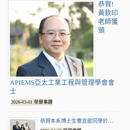
恭賀!
黃欽印
老師獲
頒
APIEMS亞太工業工程與管理學會會
士
2026-03-01
榮譽事蹟
恭賀本系博士生曹宜歆同學於第24屆