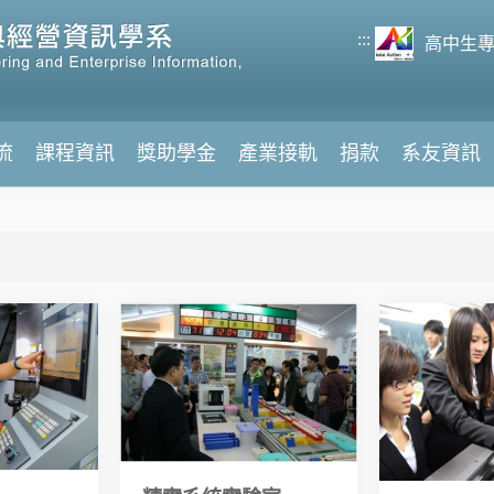
:::
高中生
流
課程資訊
獎助學金
產業接軌
捐款
系友資訊